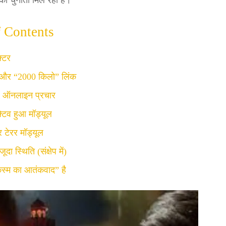
 को चुनौती मिल रही है।
f Contents
्टर
 और “2000 किलो” लिंक
र ऑनलाइन प्रचार
्टिव हुआ मॉड्यूल
 टेरर मॉड्यूल
दा स्थिति (संक्षेप में)
स्म का आतंकवाद” है