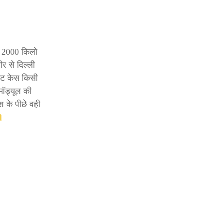
ीब 2000 किलो
र से दिल्ली
स्ट केस किसी
मॉड्यूल की
श के पीछे वही
।