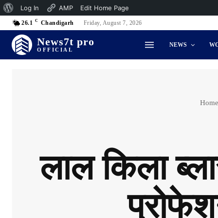
About
Log In
AMP
Edit Home Page
C
WordPress
26.1
Chandigarh
Friday, August 7, 2026
News7t pro
NEWS
W
OFFICIAL
Hom
लाल किला ब्ला
प्रोफे