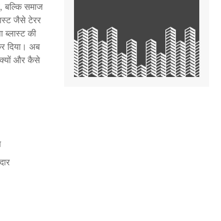
े, बल्कि समाज
स्ट जैसे टेरर
ा ब्लास्ट की
न कर दिया। अब
क्यों और कैसे
ा
दार