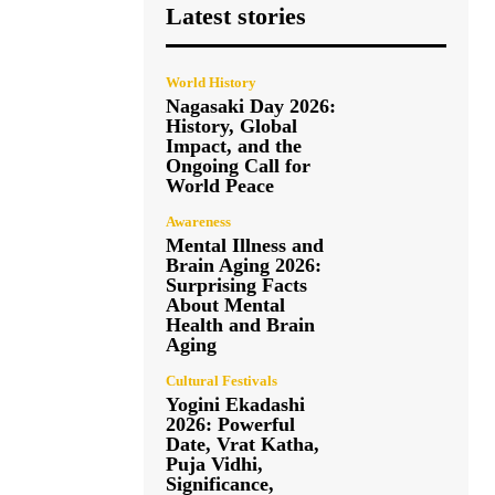
Latest stories
World History
Nagasaki Day 2026:
History, Global
Impact, and the
Ongoing Call for
World Peace
Awareness
Mental Illness and
Brain Aging 2026:
Surprising Facts
About Mental
Health and Brain
Aging
Cultural Festivals
Yogini Ekadashi
2026: Powerful
Date, Vrat Katha,
Puja Vidhi,
Significance,